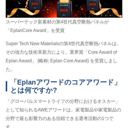
スーパーテック新素材の第4世代真空断熱パネルが
「EplanCore Award」を受賞
Super Tech New Materialsの第4世代真空断熱パネルは、
その強力な技術革新力により、業界賞「Core Award of
Eplan Award」 (略称: Eplan Core Award) を受賞しまし
た。
「Eplanアワードのコアアワード」
とは何ですか?
「グローバルスマートライフの分野におけるオスカー」
として知られるAWEアワードは、家電製品や家電製品の
分野で最も影響力のある信頼できる選考活動の1つで
す。