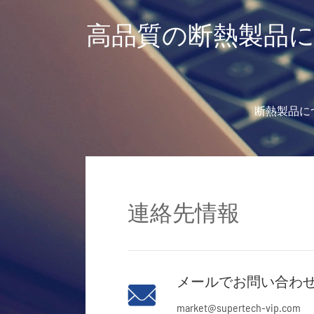
高品質の断熱製品
断熱製品に
連絡先情報
メールでお問い合わ

market@supertech-vip.com