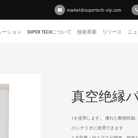
market@supertech-vip.com
ューション
SUPER TECHについて
技術革新
リソース
ニュ
真空绝縁
1
を使用します。 優れた断熱性能
のシナリオに使用できます
2.大容量・組み立てが簡単。簡