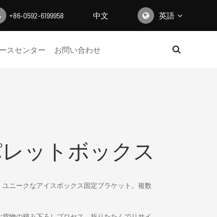
+86-0592-6199958
中文
英語
English
ースセンター
お問い合わせ
日本語
한국어
français
Deutsch
パレットボックス
Español
italiano
。ユニークなアイスボックス固定ブラケット。複数
русский
単な貨物の積み下ろしプロセス、折りたたんでリサイ