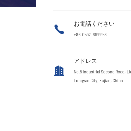
お電話ください

+86-0592-6199958
アドレス

No.5 Industrial Second Road, L
Longyan City, Fujian, China