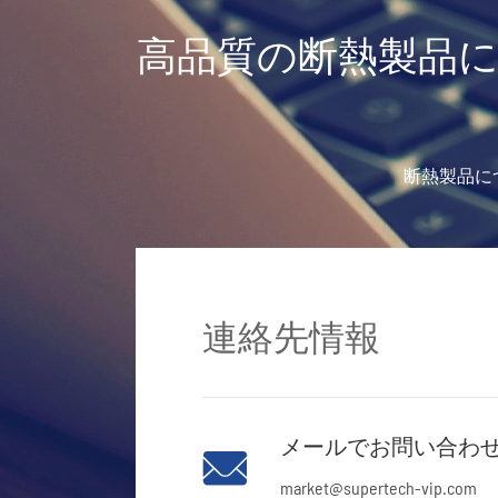
高品質の断熱製品
断熱製品に
連絡先情報
メールでお問い合わ

market@supertech-vip.com