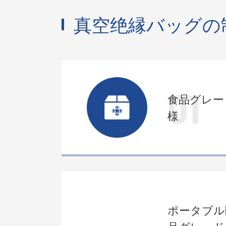
真空绝縁バッグの
01
食品グレー
様
ポータブル