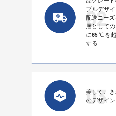
品グレード
02
ブルデザイ
配送ニーズ
層としての高
に65 ℃
する
03
美しく、き
のデザイン