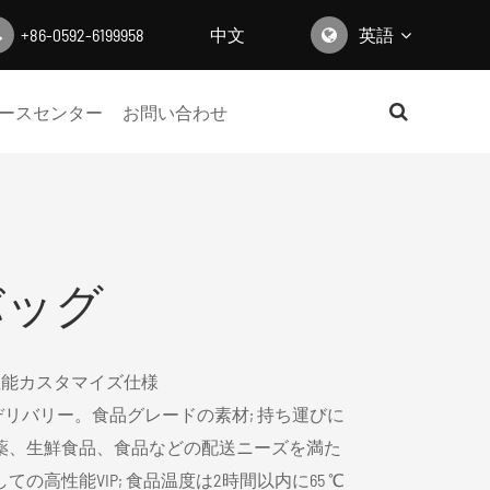
+86-0592-6199958
中文
英語
English
ースセンター
お問い合わせ
日本語
한국어
français
バッグ
Deutsch
Español
性能カスタマイズ仕様
italiano
デリバリー。食品グレードの素材; 持ち運びに
薬、生鮮食品、食品などの配送ニーズを満た
русский
の高性能VIP; 食品温度は2時間以内に65 ℃