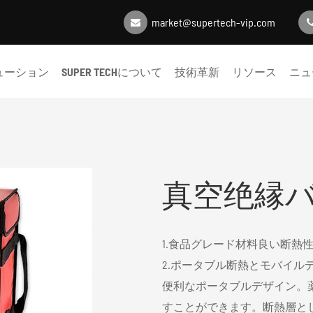
market@supertech-vip.com
ューション
SUPER TECHについて
技術革新
リソース
ニュ
真空绝縁
1.食品グレード材料良い断熱
2.ポータブル断熱とモバイル
便利なポータブルデザイン。
すことができます。断熱層として