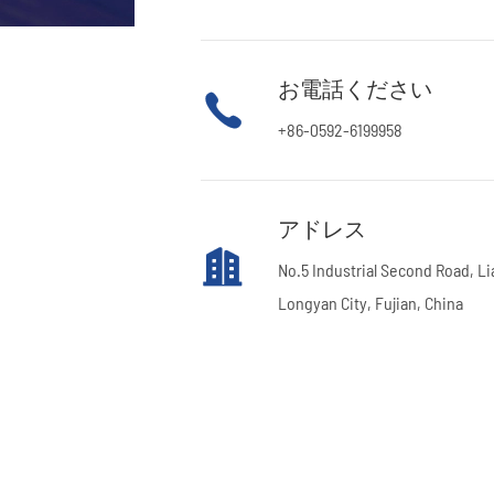
お電話ください

+86-0592-6199958
アドレス

No.5 Industrial Second Road, L
Longyan City, Fujian, China