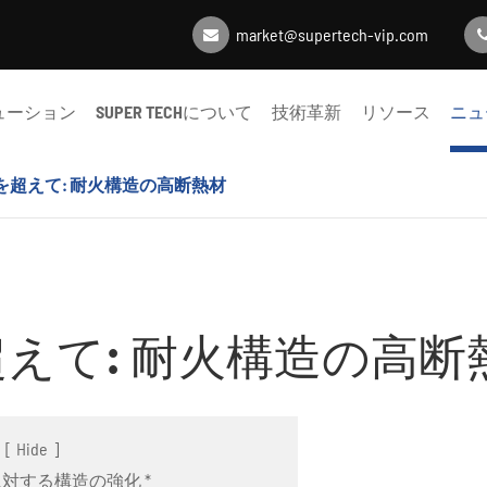
market@supertech-vip.com
ューション
SUPER TECHについて
技術革新
リソース
ニュ
を超えて: 耐火構造の高断熱材
えて: 耐火構造の高断
[
Hide
]
に対する構造の強化 *