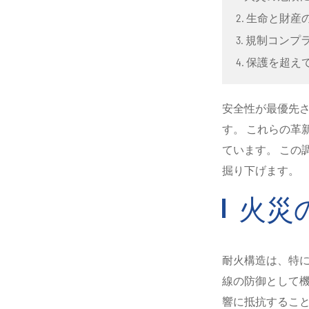
2. 生命と財産
3. 規制コン
4. 保護を超
安全性が最優先
す。 これらの革
ています。 この
掘り下げます。
火災
耐火構造は、特
線の防御として機
響に抵抗するこ