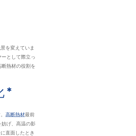
português
العربية
Türkçe
風景を変えていま
ヤーとして際立っ
高断熱材の役割を
 *
す。
高断熱材
最前
を妨げ、高温の影
険に直面したとき