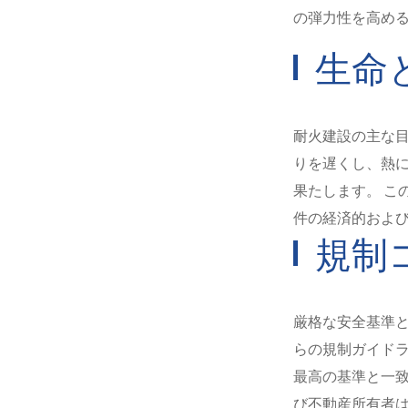
の弾力性を高め
生命
耐火建設の主な目
りを遅くし、熱
果たします。 こ
件の経済的およ
規制
厳格な安全基準と
らの規制ガイド
最高の基準と一致
び不動産所有者