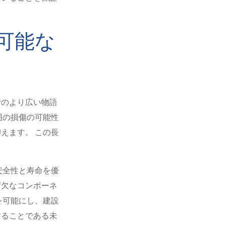
可能な
行のより広い物語
囲の損傷の可能性
えます。 この長
安全性と寿命を優
可欠なコンポーネ
を可能にし、建設
することである未