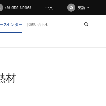
+86-0592-6199958
中文
英語
English
ースセンター
お問い合わせ
日本語
한국어
français
Deutsch
熱材
Español
italiano
русский