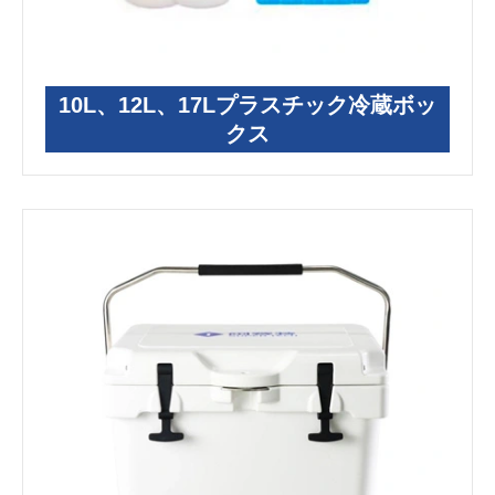
10L、12L、17Lプラスチック冷蔵ボッ
クス