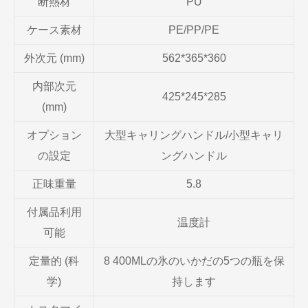
断熱材
PU
ケース素材
PE/PP/PE
外次元 (mm)
562*365*360
内部次元
425*245*285
(mm)
オプション
大型キャリングハンドル/小型キャリ
の設定
ングハンドル
正味重量
5.8
付属品利用
温度計
可能
定量的 (科
8 400MLの氷のいかだの5つの瓶を保
学)
持します